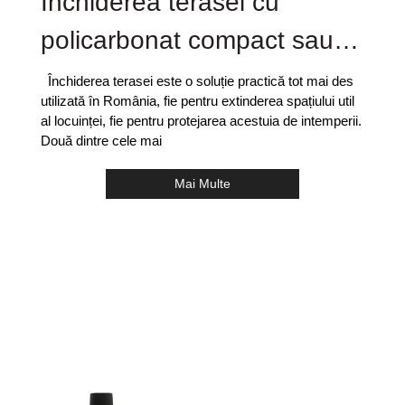
Închiderea terasei cu
policarbonat compact sau
cu folie transparentă PVC?
Închiderea terasei este o soluție practică tot mai des
utilizată în România, fie pentru extinderea spațiului util
Ce alegem?
al locuinței, fie pentru protejarea acestuia de intemperii.
Două dintre cele mai
Mai Multe