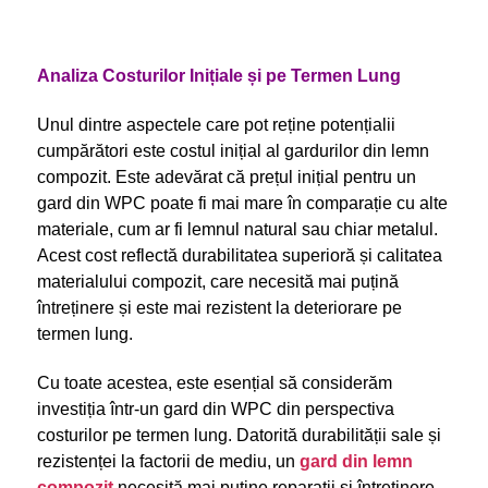
Analiza Costurilor Inițiale și pe Termen Lung
Unul dintre aspectele care pot reține potențialii
cumpărători este costul inițial al gardurilor din lemn
compozit. Este adevărat că prețul inițial pentru un
gard din WPC poate fi mai mare în comparație cu alte
materiale, cum ar fi lemnul natural sau chiar metalul.
Acest cost reflectă durabilitatea superioră și calitatea
materialului compozit, care necesită mai puțină
întreținere și este mai rezistent la deteriorare pe
termen lung.
Cu toate acestea, este esențial să considerăm
investiția într-un gard din WPC din perspectiva
costurilor pe termen lung. Datorită durabilității sale și
rezistenței la factorii de mediu, un
gard din lemn
compozit
necesită mai puține reparații și întreținere,