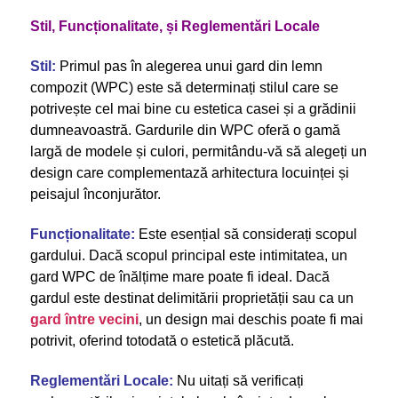
Stil, Funcționalitate, și Reglementări Locale
Stil:
Primul pas în alegerea unui gard din lemn
compozit (WPC) este să determinați stilul care se
potrivește cel mai bine cu estetica casei și a grădinii
dumneavoastră. Gardurile din WPC oferă o gamă
largă de modele și culori, permitându-vă să alegeți un
design care complementază arhitectura locuinței și
peisajul înconjurător.
Funcționalitate:
Este esențial să considerați scopul
gardului. Dacă scopul principal este intimitatea, un
gard WPC de înălțime mare poate fi ideal. Dacă
gardul este destinat delimitării proprietății sau ca un
gard între vecini
, un design mai deschis poate fi mai
potrivit, oferind totodată o estetică plăcută.
Reglementări Locale:
Nu uitați să verificați