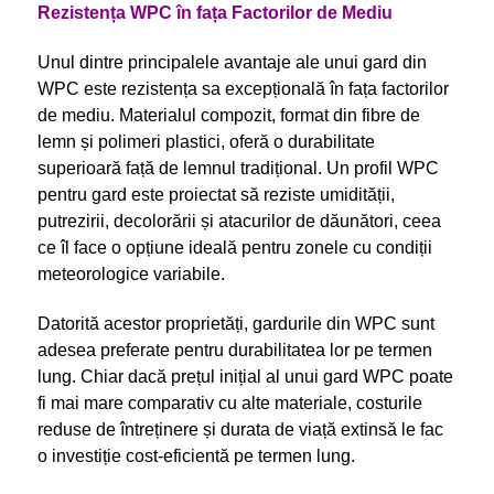
Rezistența WPC în fața Factorilor de Mediu
Unul dintre principalele avantaje ale unui gard din
WPC este rezistența sa excepțională în fața factorilor
de mediu. Materialul compozit, format din fibre de
lemn și polimeri plastici, oferă o durabilitate
superioară față de lemnul tradițional. Un profil WPC
pentru gard este proiectat să reziste umidității,
putrezirii, decolorării și atacurilor de dăunători, ceea
ce îl face o opțiune ideală pentru zonele cu condiții
meteorologice variabile.
Datorită acestor proprietăți, gardurile din WPC sunt
adesea preferate pentru durabilitatea lor pe termen
lung. Chiar dacă prețul inițial al unui gard WPC poate
fi mai mare comparativ cu alte materiale, costurile
reduse de întreținere și durata de viață extinsă le fac
o investiție cost-eficientă pe termen lung.