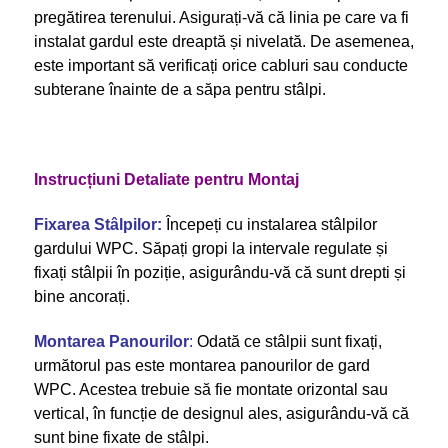
pregătirea terenului. Asigurați-vă că linia pe care va fi
instalat gardul este dreaptă și nivelată. De asemenea,
este important să verificați orice cabluri sau conducte
subterane înainte de a săpa pentru stâlpi.
Instrucțiuni Detaliate pentru Montaj
Fixarea Stâlpilor:
Începeți cu instalarea stâlpilor
gardului WPC. Săpați gropi la intervale regulate și
fixați stâlpii în poziție, asigurându-vă că sunt drepti și
bine ancorați.
Montarea Panourilor
:
Odată ce stâlpii sunt fixați,
următorul pas este montarea panourilor de gard
WPC. Acestea trebuie să fie montate orizontal sau
vertical, în funcție de designul ales, asigurându-vă că
sunt bine fixate de stâlpi.