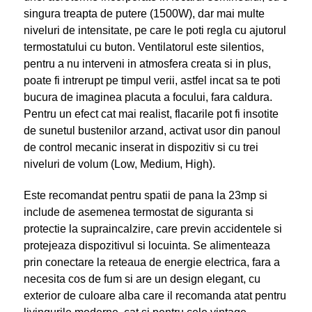
singura treapta de putere (1500W), dar mai multe
niveluri de intensitate, pe care le poti regla cu ajutorul
termostatului cu buton. Ventilatorul este silentios,
pentru a nu interveni in atmosfera creata si in plus,
poate fi intrerupt pe timpul verii, astfel incat sa te poti
bucura de imaginea placuta a focului, fara caldura.
Pentru un efect cat mai realist, flacarile pot fi insotite
de sunetul bustenilor arzand, activat usor din panoul
de control mecanic inserat in dispozitiv si cu trei
niveluri de volum (Low, Medium, High).
Este recomandat pentru spatii de pana la 23mp si
include de asemenea termostat de siguranta si
protectie la supraincalzire, care previn accidentele si
protejeaza dispozitivul si locuinta. Se alimenteaza
prin conectare la reteaua de energie electrica, fara a
necesita cos de fum si are un design elegant, cu
exterior de culoare alba care il recomanda atat pentru