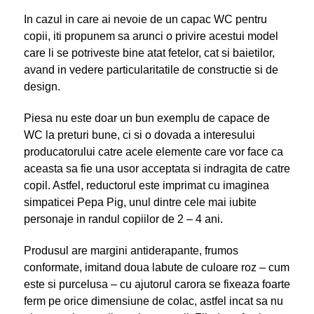
In cazul in care ai nevoie de un capac WC pentru
copii, iti propunem sa arunci o privire acestui model
care li se potriveste bine atat fetelor, cat si baietilor,
avand in vedere particularitatile de constructie si de
design.
Piesa nu este doar un bun exemplu de capace de
WC la preturi bune, ci si o dovada a interesului
producatorului catre acele elemente care vor face ca
aceasta sa fie una usor acceptata si indragita de catre
copil. Astfel, reductorul este imprimat cu imaginea
simpaticei Pepa Pig, unul dintre cele mai iubite
personaje in randul copiilor de 2 – 4 ani.
Produsul are margini antiderapante, frumos
conformate, imitand doua labute de culoare roz – cum
este si purcelusa – cu ajutorul carora se fixeaza foarte
ferm pe orice dimensiune de colac, astfel incat sa nu