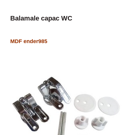
Balamale capac WC
MDF ender985