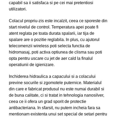
capabil sa ii satisfaca si pe cei mai pretentiosi
utilizatori.
Colacul propriu-zis este incalzit, ceea ce sporeste din
start nivelul de control. Temperatura apei poate fi
atent reglata pe toata durata spalarii, iar tija de
spalare are o pozitie reglabila. In plus, cu ajutorul
telecomenzii wireless poti selecta functia de
hidromasaj, poti activa optiunea de clisma sau poti
opta pentru uscare cu jet de aer cald la finalul
operatiunii de igienizare.
Inchiderea hidraulica a capacului si a colacului
previne socurile si zgomotele puternice. Materialul
din care e fabricat produsul nu este numai durabil si
de buna calitate, ci si tratat in tehnologia nanosilver,
ceea ce ii ofera un grad sporit de protectie
antibacteriana. In sfarsit, nu putem incheia fara sa
mentionam existenta unui set special de setari pentru