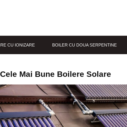
IRE CU IONIZARE
BOILER CU DOUA SERPENTINE
Cele Mai Bune Boilere Solare