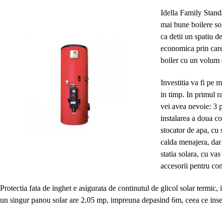
Idella Family Stand
mai bune boilere sol
ca detii un spatiu 
economica prin care
boiler cu un volum d
Investitia va fi pe m
in timp. In primul ra
vei avea nevoie: 3 p
instalarea a doua co
stocator de apa, cu 
calda menajera, dar 
statia solara, cu va
accesorii pentru con
Protectia fata de inghet e asigurata de continutul de glicol solar termic
un singur panou solar are 2.05 mp, impreuna depasind 6m, ceea ce ins