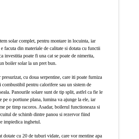
tem solar complet, pentru montare in locuinta, iar
 facuta din materiale de calitate si dotata cu functii
ca investitia poate fi una cat se poate de nimerita,
un boiler solar la un pret bun.
presurizat, cu doua serpentine, care iti poate furniza
si combustibil pentru calorifere sau un sistem de
eala. Panourile solare sunt de tip split, astfel ca fie le
ie pe o portiune plana, lumina va ajunge la ele, iar
me pe timp racoros. Asadar, boilerul functioneaza si
rcuitul de schimb dintre panou si rezervor fiind
ce impiedica inghetul.
nt dotate cu 20 de tuburi vidate, care vor mentine apa