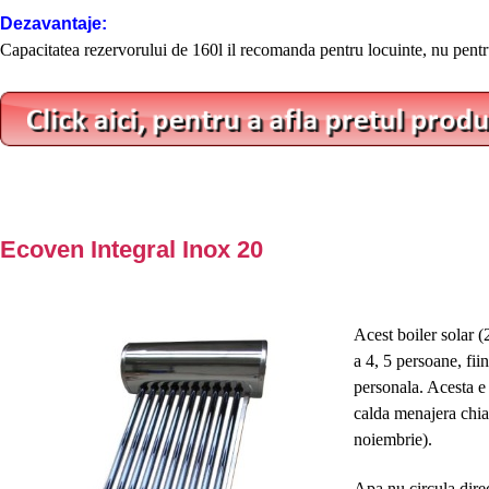
Dezavantaje:
Capacitatea rezervorului de 160l il recomanda pentru locuinte, nu pentru
Ecoven Integral Inox 20
Acest boiler solar (
a 4, 5 persoane, fii
personala. Acesta e 
calda menajera chiar
noiembrie).
Apa nu circula direc