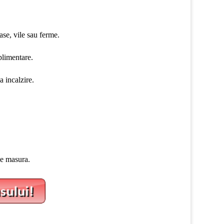
ase, vile sau ferme.
plimentare.
a incalzire.
 pe masura.