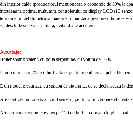
din interior calda (producatorul mentioneaza o economie de 80% la apa 
intotdeauna optima, multumita controlerului cu display LCD si 3 senzori
termometru, debitometru si manometru, iar daca presiunea din rezervor 
va deschide si o va lasa afara, evitand alte accidente.
Avantaje:
Boiler solar bivalent, cu doua serpentine, cu volum de 160l.
Panou termic cu 20 de tuburi vidate, pentru mentinerea apei calde pent
E un model presurizat, cu supapa de siguranta, ce se declanseaza la depa
Are controler automatizat, cu 3 senzori, pentru o functionare eficienta si
Are termen de garantie extins pe 120 de luni – o dovada in plus a calitat