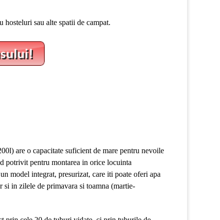
 hosteluri sau alte spatii de campat.
200l) are o capacitate suficient de mare pentru nevoile
nd potrivit pentru montarea in orice locuinta
un model integrat, presurizat, care iti poate oferi apa
 si in zilele de primavara si toamna (martie-
t prin cele 20 de tuburi vidate, ci prin tuburile de