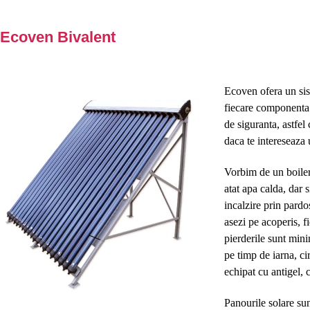
Ecoven Bivalent
Ecoven ofera un sis
fiecare componenta e
de siguranta, astfel 
daca te intereseaza 
Vorbim de un boiler 
atat apa calda, dar 
incalzire prin pardos
asezi pe acoperis, f
pierderile sunt mini
pe timp de iarna, ci
echipat cu antigel, 
Panourile solare su