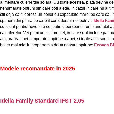
alimentare cu energie solara. Cu toate acestea, piata devine des
nenumarate optiuni din care poti alege. In cazul in care nu ai ti
stii deja ca iti doresti un boiler cu capacitate mare, pe care sa-l 
spunem din prima pe care il consideram noi potrivit:
Idella Fam
suficient pentru nevoile a cel putin 6 persoane, furnizand atat a
caloriferelor. Vei primi un kit complet, in care sunt incluse pan
asigurarea unei temperaturi optime a apei, si toate accesoriile n
boiler mai mic, iti propunem a doua noastra optiune:
Ecoven Bi
Modele recomandate in 2025
Idella Family Standard IFST 2.05