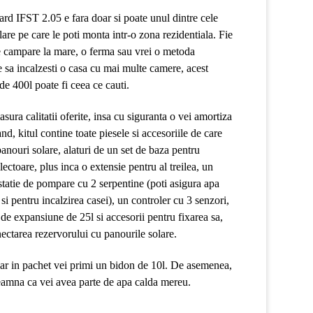
ard IFST 2.05 e fara doar si poate unul dintre cele
are pe care le poti monta intr-o zona rezidentiala. Fie
de campare la mare, o ferma sau vrei o metoda
 sa incalzesti o casa cu mai multe camere, acest
e 400l poate fi ceea ce cauti.
asura calitatii oferite, insa cu siguranta o vei amortiza
nd, kitul contine toate piesele si accesoriile de care
anouri solare, alaturi de un set de baza pentru
lectoare, plus inca o extensie pentru al treilea, un
statie de pompare cu 2 serpentine (poti asigura apa
si pentru incalzirea casei), un controler cu 3 senzori,
s de expansiune de 25l si accesorii pentru fixarea sa,
ectarea rezervorului cu panourile solare.
, iar in pachet vei primi un bidon de 10l. De asemenea,
eamna ca vei avea parte de apa calda mereu.