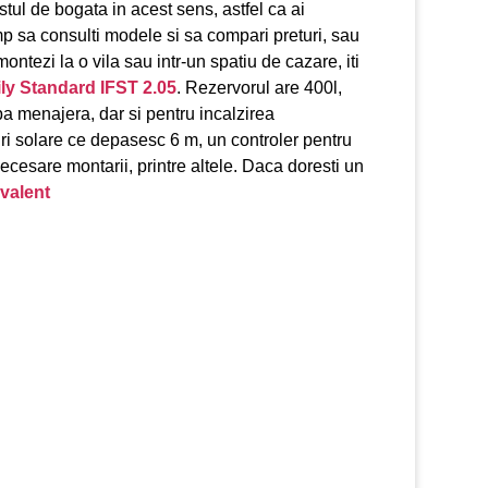
tul de bogata in acest sens, astfel ca ai
mp sa consulti modele si sa compari preturi, sau
montezi la o vila sau intr-un spatiu de cazare, iti
ily Standard IFST 2.05
. Rezervorul are 400l,
pa menajera, dar si pentru incalzirea
ouri solare ce depasesc 6 m, un controler pentru
ecesare montarii, printre altele. Daca doresti un
valent