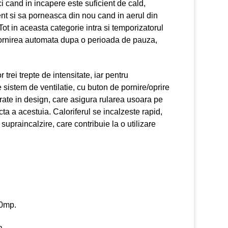
i cand in incapere este suficient de cald,
t si sa porneasca din nou cand in aerul din
Tot in aceasta categorie intra si temporizatorul
u pornirea automata dupa o perioada de pauza,
 trei trepte de intensitate, iar pentru
 sistem de ventilatie, cu buton de pornire/oprire
adrate in design, care asigura rularea usoara pe
ta a acestuia. Caloriferul se incalzeste rapid,
supraincalzire, care contribuie la o utilizare
60mp.
a.