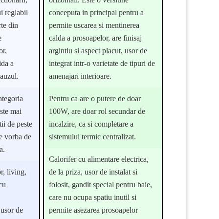
i reglabil
conceputa in principal pentru a
rte din
permite uscarea si mentinerea
e
calda a prosoapelor, are finisaj
or,
argintiu si aspect placut, usor de
ida a
integrat intr-o varietate de tipuri de
 auzul.
amenajari interioare.
ategoria
Pentru ca are o putere de doar
ste mai
100W, are doar rol secundar de
tii de peste
incalzire, ca si completare a
e vorba de
sistemului termic centralizat.
a.
Calorifer cu alimentare electrica,
, living,
de la priza, usor de instalat si
cu
folosit, gandit special pentru baie,
care nu ocupa spatiu inutil si
 usor de
permite asezarea prosoapelor