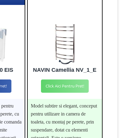
0 EIS
NAVIN Camellia NV_1_E
Pret!
Click Aici Pentru Pret!
 pentru
Model subtire si elegant, conceput
 perete, cu
pentru utilizare in camera de
 de comanda
toaleta, cu montaj pe perete, prin
mite
suspendare, dotat cu elementi
ctionarii,
orizontali. Este o versiune