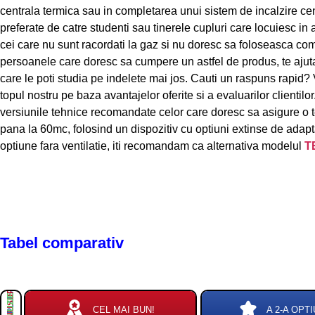
centrala termica sau in completarea unui sistem de incalzire cent
preferate de catre studenti sau tinerele cupluri care locuiesc i
cei care nu sunt racordati la gaz si nu doresc sa foloseasca com
persoanele care doresc sa cumpere un astfel de produs, te ajut
care le poti studia pe indelete mai jos. Cauti un raspuns rapid? 
topul nostru pe baza avantajelor oferite si a evaluarilor clientilor
versiunile tehnice recomandate celor care doresc sa asigure o t
pana la 60mc, folosind un dispozitiv cu optiuni extinse de adapta
optiune fara ventilatie, iti recomandam ca alternativa modelul
T
Tabel comparativ
PLUSURI
MINUSURI
CEL MAI BUN!
A 2-A OPTI