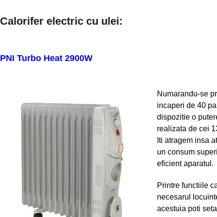
Calorifer electric cu ulei:
PNI Turbo Heat 2900W
Numarandu-se prin
incaperi de 40 pa
dispozitie o pute
realizata de cei 1
Iti atragem insa a
un consum superio
eficient aparatul.
Printre functiile 
necesarul locuinte
acestuia poti seta