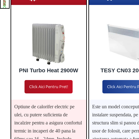
CONCLUZIE
PNI Turbo Heat 2900W
TESY CN03 20
Click Aici Pentru Pret!
Click Aici Pentru 
Optiune de calorifer electric pe
Este un model conceput
ulei, cu putere suficienta de
instalare suspendata, pe
incalzire pentru a asigura confortul
structura slim si panou
termic in incaperi de 40 pana la
usor de folosit, care per
60mc sau 16 - 24mp. Include
ajustarea automata a fun