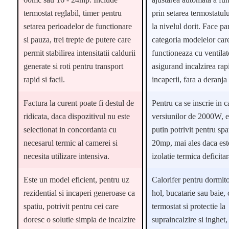
termostat reglabil, timer pentru
prin setarea termostatulu
setarea perioadelor de functionare
la nivelul dorit. Face pa
si pauza, trei trepte de putere care
categoria modelelor car
permit stabilirea intensitatii caldurii
functioneaza cu ventilat
generate si roti pentru transport
asigurand incalzirea rap
rapid si facil.
incaperii, fara a deranja
Factura la curent poate fi destul de
Pentru ca se inscrie in c
ridicata, daca dispozitivul nu este
versiunilor de 2000W, e
selectionat in concordanta cu
putin potrivit pentru spa
necesarul termic al camerei si
20mp, mai ales daca est
necesita utilizare intensiva.
izolatie termica deficitar
Este un model eficient, pentru uz
Calorifer pentru dormitor
rezidential si incaperi generoase ca
hol, bucatarie sau baie, 
spatiu, potrivit pentru cei care
termostat si protectie la
doresc o solutie simpla de incalzire
supraincalzire si inghet,