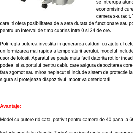
se intrerupa atunc
economisind curen
camera s-a racit. 
care iti ofera posibilitatea de a seta durata de functionare sa
pentru un interval de timp cuprins intre 0 si 24 de ore.
Poti regla puterea investita in generarea caldurii cu ajutorul celor
uniformizarea mai rapida a temperaturii aerului, modelul include
usor de folosit. Aparatul se poate muta facil datorita rotilor inc
podea, si suportului pentru cablu care asigura depozitarea corec
fara zgomot sau miros neplacut si include sistem de protectie la 
sigura si protejeaza dispozitivul impotriva deteriorarii.
Avantaje:
Model cu putere ridicata, potrivit pentru camere de 40 pana la 
Include ventilator (functie Turbo) care incalzeste rapid incapere