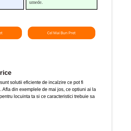
umede.
et
Cel Mai Bun Pret
rice
unt solutii eficiente de incalzire ce pot fi
. Afla din exemplele de mai jos, ce optiuni ai la
entru locuinta ta si ce caracteristici trebuie sa