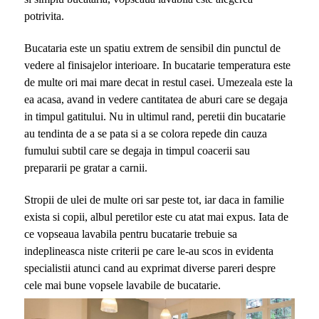
potrivita.
Bucataria este un spatiu extrem de sensibil din punctul de
vedere al finisajelor interioare. In bucatarie temperatura este
de multe ori mai mare decat in restul casei. Umezeala este la
ea acasa, avand in vedere cantitatea de aburi care se degaja
in timpul gatitului. Nu in ultimul rand, peretii din bucatarie
au tendinta de a se pata si a se colora repede din cauza
fumului subtil care se degaja in timpul coacerii sau
prepararii pe gratar a carnii.
Stropii de ulei de multe ori sar peste tot, iar daca in familie
exista si copii, albul peretilor este cu atat mai expus. Iata de
ce vopseaua lavabila pentru bucatarie trebuie sa
indeplineasca niste criterii pe care le-au scos in evidenta
specialistii atunci cand au exprimat diverse pareri despre
cele mai bune vopsele lavabile de bucatarie.