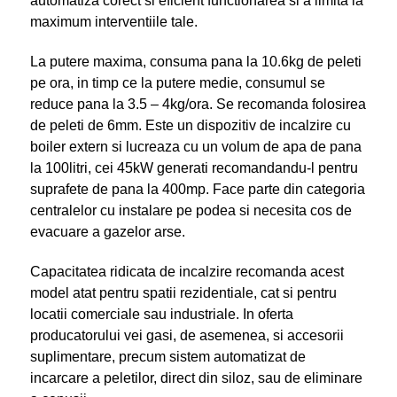
automatiza corect si eficient functionarea si a limita la
maximum interventiile tale.
La putere maxima, consuma pana la 10.6kg de peleti
pe ora, in timp ce la putere medie, consumul se
reduce pana la 3.5 – 4kg/ora. Se recomanda folosirea
de peleti de 6mm. Este un dispozitiv de incalzire cu
boiler extern si lucreaza cu un volum de apa de pana
la 100litri, cei 45kW generati recomandandu-l pentru
suprafete de pana la 400mp. Face parte din categoria
centralelor cu instalare pe podea si necesita cos de
evacuare a gazelor arse.
Capacitatea ridicata de incalzire recomanda acest
model atat pentru spatii rezidentiale, cat si pentru
locatii comerciale sau industriale. In oferta
producatorului vei gasi, de asemenea, si accesorii
suplimentare, precum sistem automatizat de
incarcare a peletilor, direct din siloz, sau de eliminare