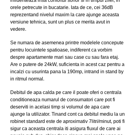
influenteaza insa confortul sonor si in timpul zilei, in
orele petrecute in bucatarie. Iata de ce, cei 36dB
reprezentand nivelul maxim la care ajunge aceasta
versiune tehnica, sunt un plus ce merita avut in
vedere.
Se numara de asemenea printre modelele concepute
pentru locuintele spatioase, indiferent ca vorbim
despre apartamente mari sau case cu sau fara etaj.
Are o putere de 24kW, suficienta in acest caz pentru a
incalzi cu usurinta pana la 190mp, intrand in stand by
in ritmul normal.
Debitul de apa calda pe care il poate oferi o centrala
conditioneaza numarul de consumatori care pot fi
deserviti in acelasi timp si volumul de apa care
ajunge la utilizator. Tinand cont ca debitul mediu la un
robinet standard este de aproximativ 7litri/minut, poti fi
sigur ca aceasta centrala iti asigura fluxul de care ai