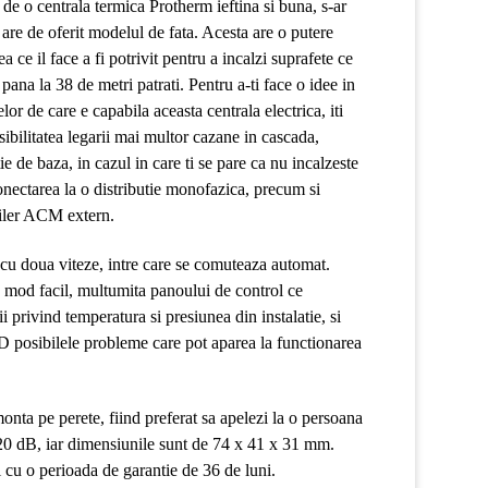
 de o centrala termica Protherm ieftina si buna, s-ar
e are de oferit modelul de fata. Acesta are o putere
 ce il face a fi potrivit pentru a incalzi suprafete ce
ana la 38 de metri patrati. Pentru a-ti face o idee in
lor de care e capabila aceasta centrala electrica, iti
ibilitatea legarii mai multor cazane in cascada,
ie de baza, in cazul in care ti se pare ca nu incalzeste
onectarea la o distributie monofazica, precum si
oiler ACM extern.
u doua viteze, intre care se comuteaza automat.
n mod facil, multumita panoului de control ce
ii privind temperatura si presiunea din instalatie, si
D posibilele probleme care pot aparea la functionarea
onta pe perete, fiind preferat sa apelezi la o persoana
 20 dB, iar dimensiunile sunt de 74 x 41 x 31 mm.
i cu o perioada de garantie de 36 de luni.