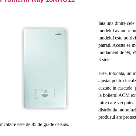
Iata una dintre cele
modelul avand o pu
modelul este potrivi
patrati. Acesta se m
randament de 99,5% 
3 stele.
Este, totodata, un m
ajustat pentru incal
cazane in cascada, p
la boilerul ACM ext
intre care vei putea
distributia monofazi
produsul are protect
incalzire este de 85 de grade celsius.