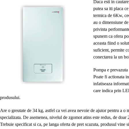
Daca esti in cautare
putea sa iti placa c
termica de 6Kw, ceea
au o dimensiune de p
privinta performante
spunem ca ofera pos
aceasta fiind o solut
suficient, permite c
conectarea la un b
Pompa e prevazuta c
Poate fi actionata i
infatiseaza informat
care indica prin LE
produsului.
Are o greutate de 34 kg, astfel ca vei avea nevoie de ajutor pentru a o m
specializata. De asemenea, nivelul de zgomot atins este redus, de doar
Trebuie specificat si ca, pe langa oferta de pret scazuta, produsul vine s