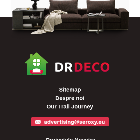
Sitemap
Despre noi
Our Trail Journey
Proiectele Noastre