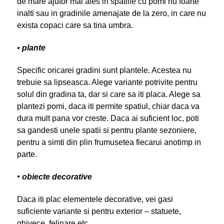
de mare ajutor mai ales in spatiile cu pomi nu foarte
inalti sau in gradinile amenajate de la zero, in care nu
exista copaci care sa tina umbra.
•
plante
Specific oricarei gradini sunt plantele. Acestea nu
trebuie sa lipseasca. Alege variante potrivite pentru
solul din gradina ta, dar si care sa iti placa. Alege sa
plantezi pomi, daca iti permite spatiul, chiar daca va
dura mult pana vor creste. Daca ai suficient loc, poti
sa gandesti unele spatii si pentru plante sezoniere,
pentru a simti din plin frumusetea fiecarui anotimp in
parte.
• obiecte decorative
Daca iti plac elementele decorative, vei gasi
suficiente variante si pentru exterior – statuete,
ghivece, felinare etc.