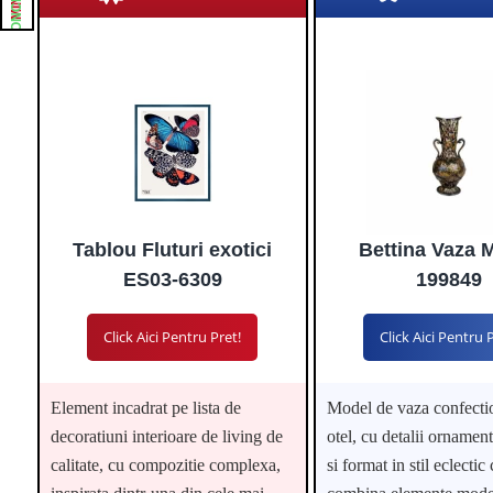
CONCLUZIE
Tablou Fluturi exotici
Bettina Vaza M
ES03-6309
199849
Click Aici Pentru Pret!
Click Aici Pentru 
Element incadrat pe lista de
Model de vaza confecti
decoratiuni interioare de living de
otel, cu detalii ornamenta
calitate, cu compozitie complexa,
si format in stil eclectic