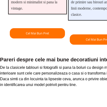
modern si minimalist si pana la
de primire sau birouri a
vintage.
linii moderne, contemp
clasice.
Cel Mai Bun Pret
Cel Mai Bun Pr
Pareri despre cele mai bune decoratiuni int
De la clasicele tablouri si fotografii si pana la boluri cu design
interioare sunt cele care personalizeaza o casa si o transforma i
Daca simti ca din locuinta ta lipseste ceva, arunca o privire obie
in identificarea unui model potrivit pentru tine.