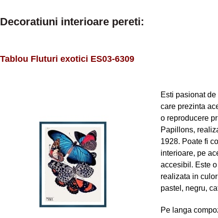
Decoratiuni interioare pereti:
Tablou Fluturi exotici ES03-6309
Esti pasionat de 
care prezinta ac
o reproducere pri
Papillons, reali
1928. Poate fi c
interioare, pe ac
accesibil. Este 
realizata in culor
pastel, negru, caf
Pe langa compozi