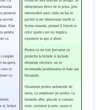
rne, cu
forma de stea inserate in design. Se
perioada
alimenteaza direct de la priza, prin
tru proiecte
intermediul unui cablu inclus in
au nevoie
pachet si are dimensiuni medii si
tate. Este
forma rotunda, putand fi folosit in
ita pentru
orice spatiu care nu implica
nte cu
expunere la apa si aburi.
Pentru ca nu este prevazut cu
a complet
protectie la lichide si include
ei incaperi,
elemente electrice, nu se
n ceea ce
recomanda pozitionarea in baie sau
inare cu
bucatarie.
Ornament pentru sarbatorile de
iarna, cu amplasare pe podea, cu
istent,
luminite albe, placute si culoare
 zi, holuri
rosie, rezistent la pete, uzura si