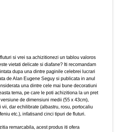
fluturi si vrei sa achizitionezi un tablou valoros
este vietati delicate si diafane? Iti recomandam
ntata dupa una dintre paginile celebrei lucrari
zata de Alan Eugene Seguy si publicata in anul
onsiderata una dintre cele mai bune decoratiuni
easta tema, pe care le poti achizitiona la un pret
o versiune de dimensiuni medii (55 x 43cm),
i vii, dar echilibrate (albastru, rosu, portocaliu
eniu etc.), infatisand cinci tipuri de fluturi.
tia remarcabila, acest produs iti ofera