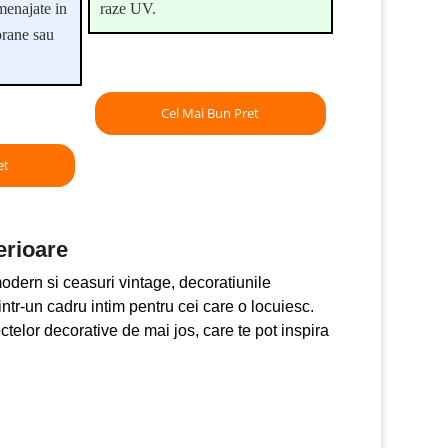
menajate in
raze UV.
orane sau
Cel Mai Bun Pret
et
erioare
 modern si ceasuri vintage, decoratiunile
ntr-un cadru intim pentru cei care o locuiesc.
ctelor decorative de mai jos, care te pot inspira