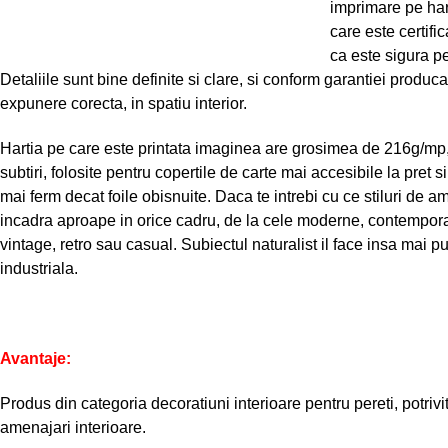
imprimare pe har
care este certif
ca este sigura pe
Detaliile sunt bine definite si clare, si conform garantiei produc
expunere corecta, in spatiu interior.
Hartia pe care este printata imaginea are grosimea de 216g/mp,
subtiri, folosite pentru copertile de carte mai accesibile la pret s
mai ferm decat foile obisnuite. Daca te intrebi cu ce stiluri de am
incadra aproape in orice cadru, de la cele moderne, contemporan
vintage, retro sau casual. Subiectul naturalist il face insa mai pu
industriala.
Avantaje:
Produs din categoria decoratiuni interioare pentru pereti, potrivi
amenajari interioare.