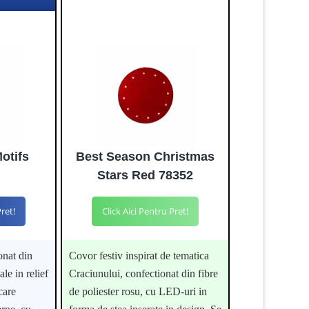
otifs
Best Season Christmas
Stars Red 78352
Pret!
Click Aici Pentru Pret!
onat din
Covor festiv inspirat de tematica
le in relief
Craciunului, confectionat din fibre
 care
de poliester rosu, cu LED-uri in