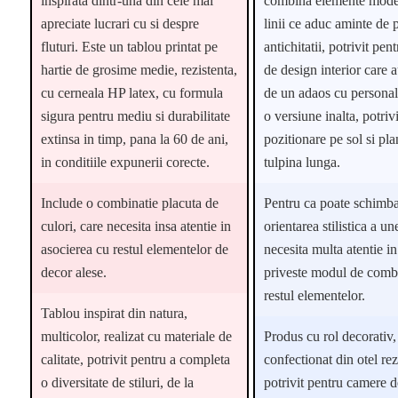
inspirata dintr-una din cele mai
combina elemente mode
apreciate lucrari cu si despre
linii ce aduc aminte de 
fluturi. Este un tablou printat pe
antichitatii, potrivit pen
hartie de grosime medie, rezistenta,
de design interior care 
cu cerneala HP latex, cu formula
de un adaos cu personali
sigura pentru mediu si durabilitate
o versiune inalta, potriv
extinsa in timp, pana la 60 de ani,
pozitionare pe sol si pla
in conditiile expunerii corecte.
tulpina lunga.
Include o combinatie placuta de
Pentru ca poate schimb
culori, care necesita insa atentie in
orientarea stilistica a un
asocierea cu restul elementelor de
necesita multa atentie i
decor alese.
priveste modul de comb
restul elementelor.
Tablou inspirat din natura,
multicolor, realizat cu materiale de
Produs cu rol decorativ,
calitate, potrivit pentru a completa
confectionat din otel rez
o diversitate de stiluri, de la
potrivit pentru camere de