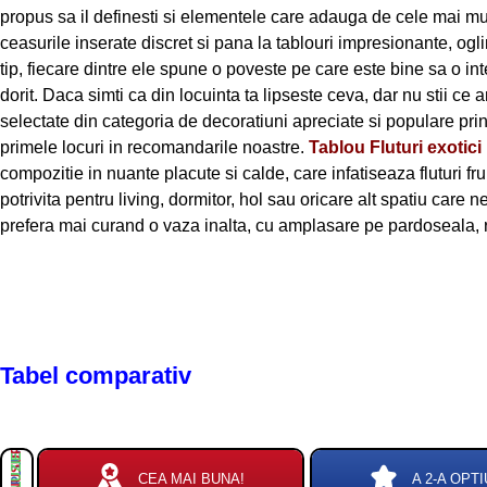
propus sa il definesti si elementele care adauga de cele mai mult
ceasurile inserate discret si pana la tablouri impresionante, ogli
tip, fiecare dintre ele spune o poveste pe care este bine sa o int
dorit. Daca simti ca din locuinta ta lipseste ceva, dar nu stii ce
selectate din categoria de decoratiuni apreciate si populare print
primele locuri in recomandarile noastre.
Tablou Fluturi exotic
compozitie in nuante placute si calde, care infatiseaza fluturi fr
potrivita pentru living, dormitor, hol sau oricare alt spatiu care n
prefera mai curand o vaza inalta, cu amplasare pe pardoseal
Tabel comparativ
PLUSURI
MINUSURI
CEA MAI BUNA!
A 2-A OPTI