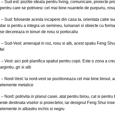
– Sud-est: pozitie ideala pentru living, comunicare, proiecte pr
pentru care se potrivesc cel mai bine nuantele de purpuriu, rosu,
– Sud: foloseste acesta incapere din casa ta, orientata catre su
dar si pentru a integra un semineu, lumanari si obiecte cu forma 
se decoreaza in tonuri de rosu si portocaliu
– Sud-Vest: amenajat in roz, rosu si alb, acest spatiu Feng Shui 
fel
– Vest: aici poti planifica spatiul pentru copii. Este o zona a crea
argintiu, gri si alb
– Nord-Vest: la nord-vest se pozitioneaza cel mai bine biroul, a
elemente metalice
– Nord: potrivita in planul casei, atat pentru birou, cat si pentr
este destinata viselor si proiectelor, iar designul Feng Shui ins
elemente in albastru inchis si negru