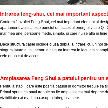
Intrarea feng-shui, cel mai important aspect 
Conform filozofiei Feng-Shui, cel mai important element al desig
apartament, acesta este punctul de acces al energiei vitale Qi. 
marimea unei persoane medii, simpla, si care nu se afla in linie
Daca structura casei include o usa dubla la intrare, cu un hol dr
singura latura a usii pentru a asigura intrarea in locuinta si am
cele doua cai de acces.
Amplasarea Feng Shui a patului pentru un so
Pentru a stabili care este pozitia patului in dormitor trebuie sa 
Primul spune ca patul trebuie sa fie amplasat cat mai departe de 
vizibilitate cat mai buna asupra intregii camere.