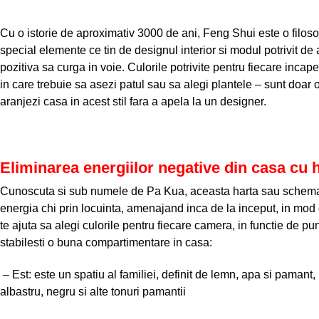
Cu o istorie de aproximativ 3000 de ani, Feng Shui este o filosof
special elemente ce tin de designul interior si modul potrivit de 
pozitiva sa curga in voie. Culorile potrivite pentru fiecare inc
in care trebuie sa asezi patul sau sa alegi plantele – sunt doar o
aranjezi casa in acest stil fara a apela la un designer.
Eliminarea energiilor negative din casa cu
Cunoscuta si sub numele de Pa Kua, aceasta harta sau schema 
energia chi prin locuinta, amenajand inca de la inceput, in mod 
te ajuta sa alegi culorile pentru fiecare camera, in functie de pu
stabilesti o buna compartimentare in casa:
– Est: este un spatiu al familiei, definit de lemn, apa si pamant, 
albastru, negru si alte tonuri pamantii