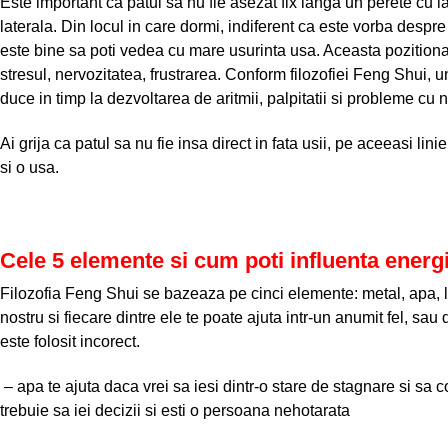
Este important ca patul sa nu fie asezat fix langa un perete cu l
laterala. Din locul in care dormi, indiferent ca este vorba despre
este bine sa poti vedea cu mare usurinta usa. Aceasta pozitiona
stresul, nervozitatea, frustrarea. Conform filozofiei Feng Shui, 
duce in timp la dezvoltarea de aritmii, palpitatii si probleme cu n
Ai grija ca patul sa nu fie insa direct in fata usii, pe aceeasi lini
si o usa.
Cele 5 elemente si cum poti influenta energii
Filozofia Feng Shui se bazeaza pe cinci elemente: metal, apa, l
nostru si fiecare dintre ele te poate ajuta intr-un anumit fel, sa
este folosit incorect.
– apa te ajuta daca vrei sa iesi dintr-o stare de stagnare si sa 
trebuie sa iei decizii si esti o persoana nehotarata