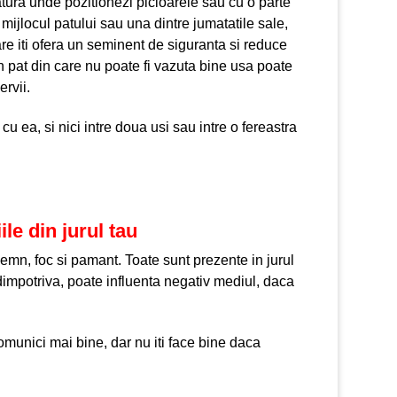
atura unde pozitionezi picioarele sau cu o parte
 mijlocul patului sau una dintre jumatatile sale,
re iti ofera un seminent de siguranta si reduce
un pat din care nu poate fi vazuta bine usa poate
ervii.
e cu ea, si nici intre doua usi sau intre o fereastra
le din jurul tau
emn, foc si pamant. Toate sunt prezente in jurul
u dimpotriva, poate influenta negativ mediul, daca
comunici mai bine, dar nu iti face bine daca