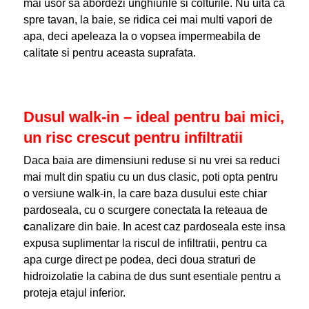
mai usor sa abordezi unghiurile si colturile. Nu uita ca
spre tavan, la baie, se ridica cei mai multi vapori de
apa, deci apeleaza la o vopsea impermeabila de
calitate si pentru aceasta suprafata.
Dusul walk-in – ideal pentru bai mici,
un risc crescut pentru infiltratii
Daca baia are dimensiuni reduse si nu vrei sa reduci
mai mult din spatiu cu un dus clasic, poti opta pentru
o versiune walk-in, la care baza dusului este chiar
pardoseala, cu o scurgere conectata la reteaua de
c
analizare din baie. In acest caz pardoseala este insa
expusa suplimentar la riscul de infiltratii, pentru ca
apa curge direct pe podea, deci doua straturi de
hidroizolatie la cabina de dus sunt esentiale pentru a
proteja etajul inferior.