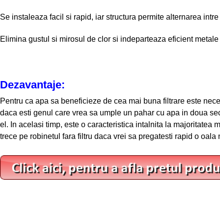
Se instaleaza facil si rapid, iar structura permite alternarea intre f
Elimina gustul si mirosul de clor si indeparteaza eficient metale 
Dezavantaje:
Pentru ca apa sa beneficieze de cea mai buna filtrare este neces
daca esti genul care vrea sa umple un pahar cu apa in doua sec
el. In acelasi timp, este o caracteristica intalnita la majoritatea
trece pe robinetul fara filtru daca vrei sa pregatesti rapid o oala