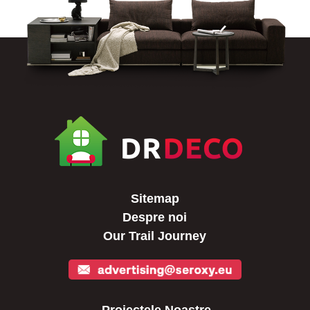
Sitemap
Despre noi
Our Trail Journey
Proiectele Noastre