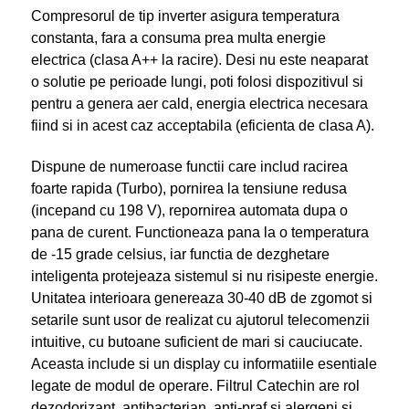
Compresorul de tip inverter asigura temperatura
constanta, fara a consuma prea multa energie
electrica (clasa A++ la racire). Desi nu este neaparat
o solutie pe perioade lungi, poti folosi dispozitivul si
pentru a genera aer cald, energia electrica necesara
fiind si in acest caz acceptabila (eficienta de clasa A).
Dispune de numeroase functii care includ racirea
foarte rapida (Turbo), pornirea la tensiune redusa
(incepand cu 198 V), repornirea automata dupa o
pana de curent. Functioneaza pana la o temperatura
de -15 grade celsius, iar functia de dezghetare
inteligenta protejeaza sistemul si nu risipeste energie.
Unitatea interioara genereaza 30-40 dB de zgomot si
setarile sunt usor de realizat cu ajutorul telecomenzii
intuitive, cu butoane suficient de mari si cauciucate.
Aceasta include si un display cu informatiile esentiale
legate de modul de operare. Filtrul Catechin are rol
dezodorizant, antibacterian, anti-praf si alergeni si