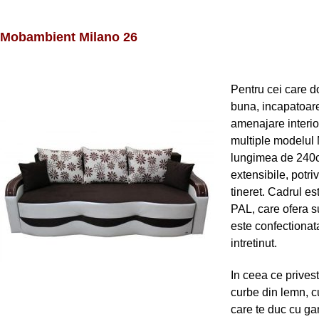
Mobambient Milano 26
Pentru cei care d
buna, incapatoare 
amenajare interi
multiple modelul 
lungimea de 240cm
extensibile, potri
tineret. Cadrul es
PAL, care ofera su
este confectionata
intretinut.
In ceea ce prives
curbe din lemn, cu
care te duc cu gan