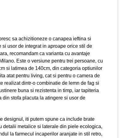
oresc sa achizitioneze o canapea ieftina si
si usor de integrat in aproape orice stil de
oara, recomandam ca varianta cu avantaje
Milano. Este o versiune pentru trei persoane, cu
 si latimea de 140cm, din categoria optiunilor
vita atat pentru living, cat si pentru o camera de
te realizat dintr-o combinatie de lemn de fag si
stinere buna si rezistenta in timp, iar tapiteria
 din stofa placuta la atingere si usor de
te designul, iti putem spune ca include brate
 detalii metalice si laterale din piele ecologica,
dul la farmecul incaperilor aranjate in stil retro,