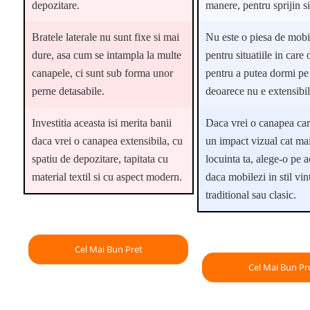
depozitare.
manere, pentru sprijin si
Bratele laterale nu sunt fixe si mai
Nu este o piesa de mobil
dure, asa cum se intampla la multe
pentru situatiile in care 
canapele, ci sunt sub forma unor
pentru a putea dormi pe
perne detasabile.
deoarece nu e extensibila
Investitia aceasta isi merita banii
Daca vrei o canapea car
daca vrei o canapea extensibila, cu
un impact vizual cat ma
spatiu de depozitare, tapitata cu
locuinta ta, alege-o pe a
material textil si cu aspect modern.
daca mobilezi in stil vin
traditional sau clasic.
Cel Mai Bun Pret
Cel Mai Bun Pr