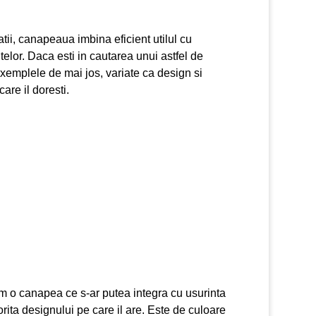
atii, canapeaua imbina eficient utilul cu
ntelor. Daca esti in cautarea unui astfel de
emplele de mai jos, variate ca design si
are il doresti.
m o canapea ce s-ar putea integra cu usurinta
torita designului pe care il are. Este de culoare