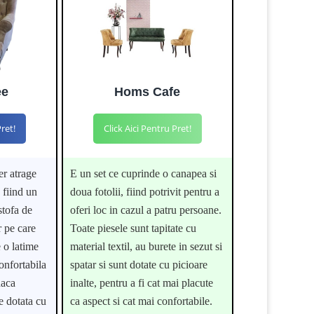
ee
Homs Cafe
Pret!
Click Aici Pentru Pret!
er atrage
E un set ce cuprinde o canapea si
 fiind un
doua fotolii, fiind potrivit pentru a
stofa de
oferi loc in cazul a patru persoane.
r pe care
Toate piesele sunt tapitate cu
e o latime
material textil, au burete in sezut si
onfortabila
spatar si sunt dotate cu picioare
daca
inalte, pentru a fi cat mai placute
 e dotata cu
ca aspect si cat mai confortabile.