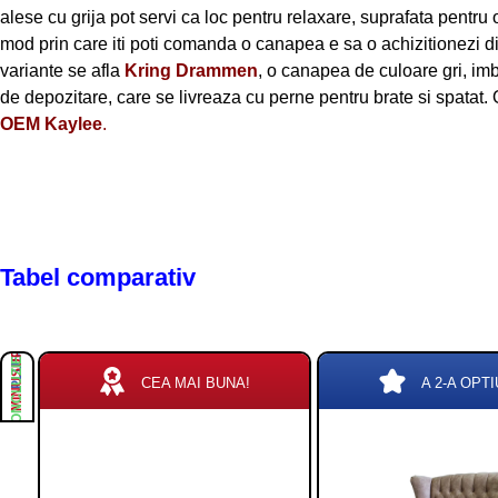
alese cu grija pot servi ca loc pentru relaxare, suprafata pentr
mod prin care iti poti comanda o canapea e sa o achizitionezi d
variante se afla
Kring Drammen
, o canapea de culoare gri, imbr
de depozitare, care se livreaza cu perne pentru brate si spatat. 
OEM Kaylee
.
Tabel comparativ
PLUSURI
MINUSURI
CONCLUZIE
CEA MAI BUNA!
A 2-A OPTI