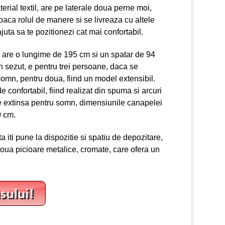
aterial textil, are pe laterale doua perne moi,
oaca rolul de manere si se livreaza cu altele
juta sa te pozitionezi cat mai confortabil.
are o lungime de 195 cm si un spatar de 94
n sezut, e pentru trei persoane, daca se
somn, pentru doua, fiind un model extensibil.
e confortabil, fiind realizat din spuma si arcuri
e extinsa pentru somn, dimensiunile canapelei
0 cm.
iti pune la dispozitie si spatiu de depozitare,
 doua picioare metalice, cromate, care ofera un