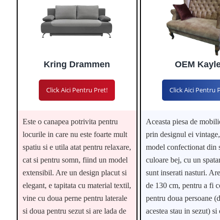
Kring Drammen
OEM Kayl
Click Aici Pentru Pret!
Click Aici Pentru 
Este o canapea potrivita pentru
Aceasta piesa de mobili
locurile in care nu este foarte mult
prin designul ei vintage,
spatiu si e utila atat pentru relaxare,
model confectionat din 
cat si pentru somn, fiind un model
culoare bej, cu un spata
extensibil. Are un design placut si
sunt inserati nasturi. Ar
elegant, e tapitata cu material textil,
de 130 cm, pentru a fi c
vine cu doua perne pentru laterale
pentru doua persoane (
si doua pentru sezut si are lada de
acestea stau in sezut) si