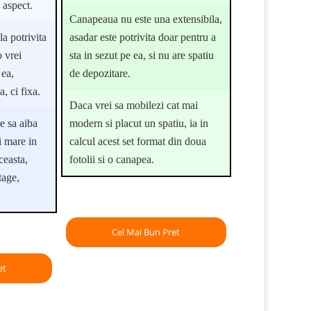
 aspect.
Canapeaua nu este una extensibila,
a potrivita
asadar este potrivita doar pentru a
o vrei
sta in sezut pe ea, si nu are spatiu
 ea,
de depozitare.
, ci fixa.
Daca vrei sa mobilezi cat mai
e sa aiba
modern si placut un spatiu, ia in
i mare in
calcul acest set format din doua
ceasta,
fotolii si o canapea.
tage,
Cel Mai Bun Pret
et