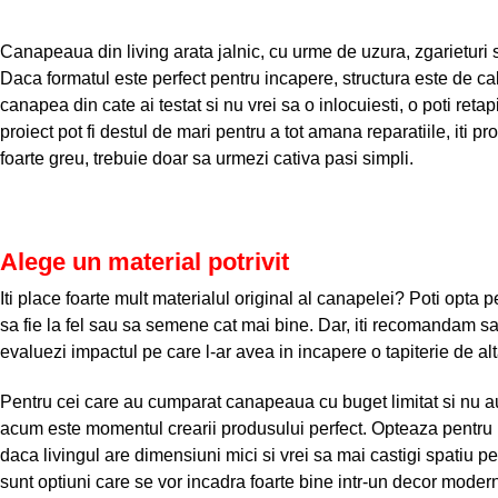
Canapeaua din living arata jalnic, cu urme de uzura, zgarieturi s
Daca formatul este perfect pentru incapere, structura este de cali
canapea din cate ai testat si nu vrei sa o inlocuiesti, o poti retap
proiect pot fi destul de mari pentru a tot amana reparatiile, iti 
foarte greu, trebuie doar sa urmezi cativa pasi simpli.
Alege un material potrivit
Iti place foarte mult materialul original al canapelei? Poti opta 
sa fie la fel sau sa semene cat mai bine. Dar, iti recomandam sa
evaluezi impactul pe care l-ar avea in incapere o tapiterie de al
Pentru cei care au cumparat canapeaua cu buget limitat si nu au a
acum este momentul crearii produsului perfect. Opteaza pentru
daca livingul are dimensiuni mici si vrei sa mai castigi spatiu p
sunt optiuni care se vor incadra foarte bine intr-un decor moder