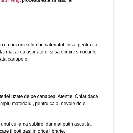
ntru living
, procesul este similar, iar
tru ca oricum schimbi materialul. Insa, pentru ca
dai macar cu aspiratorul si sa elimini smocurile
sata canapelei.
eriei uzate de pe canapea. Atentie! Chiar daca
 simplu materialul, pentru ca ai nevoie de el
 unul cu lama subtire, dar mai putin ascutita,
e il poti gasi in orice librarie.