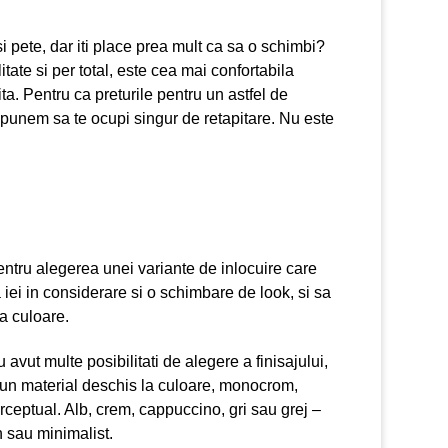
i pete, dar iti place prea mult ca sa o schimbi?
tate si per total, este cea mai confortabila
ita. Pentru ca preturile pentru un astfel de
propunem sa te ocupi singur de retapitare. Nu este
pentru alegerea unei variante de inlocuire care
 iei in considerare si o schimbare de look, si sa
ta culoare.
vut multe posibilitati de alegere a finisajului,
 un material deschis la culoare, monocrom,
erceptual. Alb, crem, cappuccino, gri sau grej –
n sau minimalist.