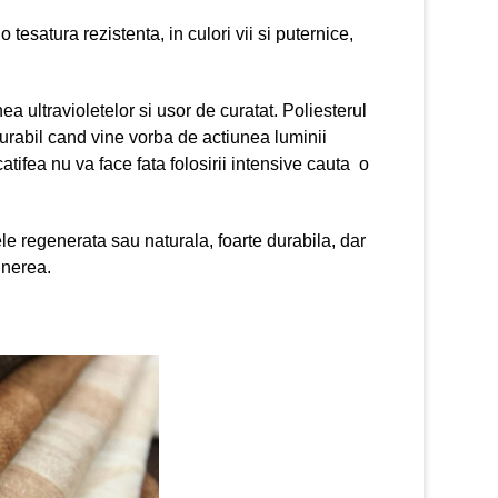
esatura rezistenta, in culori vii si puternice,
ea ultravioletelor si usor de curatat. Poliesterul
 durabil cand vine vorba de actiunea luminii
catifea nu va face fata folosirii intensive cauta o
iele regenerata sau naturala, foarte durabila, dar
inerea.