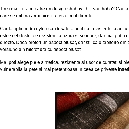
Tinzi mai curand catre un design shabby chic sau hobo? Cauta o t
care se imbina armonios cu restul mobilierului.
Cauta optiuni din nylon sau tesatura acrilica, rezistente la actiun
este si el destul de rezistent la uzura si sifonare, dar mai putin
directe. Daca preferi un aspect plusat, dar stii ca o tapiterie din 
versiune din microfibra cu aspect plusat.
Mai poti alege piele sintetica, rezistenta si usor de curatat, si p
vulnerabila la pete si mai pretentioasa in ceea ce priveste intret