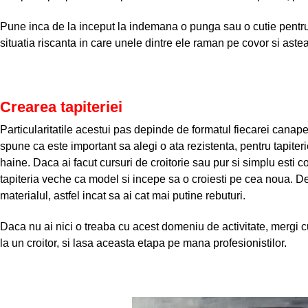
Pune inca de la inceput la indemana o punga sau o cutie pentru 
situatia riscanta in care unele dintre ele raman pe covor si astea
Crearea tapiteriei
Particularitatile acestui pas depinde de formatul fiecarei canapele 
spune ca este important sa alegi o ata rezistenta, pentru tapiteri
haine. Daca ai facut cursuri de croitorie sau pur si simplu esti c
tapiteria veche ca model si incepe sa o croiesti pe cea noua.
materialul, astfel incat sa ai cat mai putine rebuturi.
Daca nu ai nici o treaba cu acest domeniu de activitate, mergi c
la un croitor, si lasa aceasta etapa pe mana profesionistilor.