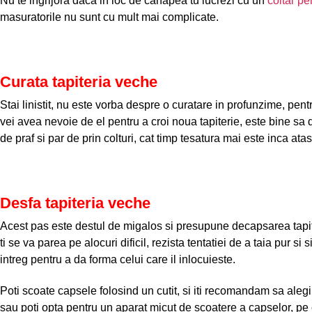
Nu te ingrijora daca in loc de canapea tu lucrezi cu un
coltar pe
masuratorile nu sunt cu mult mai complicate.
Curata tapiteria veche
Stai linistit, nu este vorba despre o curatare in profunzime, pen
vei avea nevoie de el pentru a croi noua tapiterie, este bine sa 
de praf si par de prin colturi, cat timp tesatura mai este inca ata
Desfa tapiteria veche
Acest pas este destul de migalos si presupune decapsarea tapit
ti se va parea pe alocuri dificil, rezista tentatiei de a taia pur si
intreg pentru a da forma celui care il inlocuieste.
Poti scoate capsele folosind un cutit, si iti recomandam sa alegi
sau poti opta pentru un aparat micut de scoatere a capselor, pe car