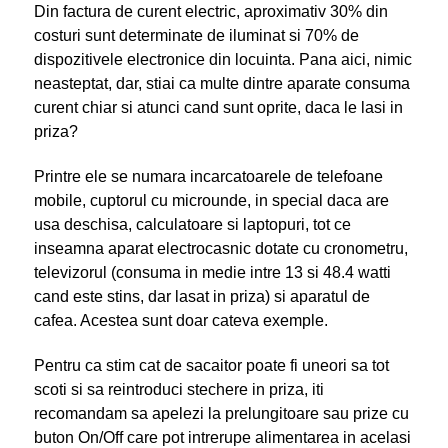
Din factura de curent electric, aproximativ 30% din
costuri sunt determinate de iluminat si 70% de
dispozitivele electronice din locuinta. Pana aici, nimic
neasteptat, dar, stiai ca multe dintre aparate consuma
curent chiar si atunci cand sunt oprite, daca le lasi in
priza?
Printre ele se numara incarcatoarele de telefoane
mobile, cuptorul cu microunde, in special daca are
usa deschisa, calculatoare si laptopuri, tot ce
inseamna aparat electrocasnic dotate cu cronometru,
televizorul (consuma in medie intre 13 si 48.4 watti
cand este stins, dar lasat in priza) si aparatul de
cafea. Acestea sunt doar cateva exemple.
Pentru ca stim cat de sacaitor poate fi uneori sa tot
scoti si sa reintroduci stechere in priza, iti
recomandam sa apelezi la prelungitoare sau prize cu
buton On/Off care pot intrerupe alimentarea in acelasi