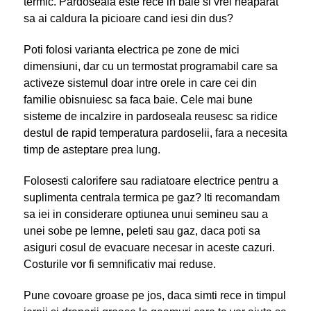
termic. Pardoseala este rece in baie si vrei neaparat
sa ai caldura la picioare cand iesi din dus?
Poti folosi varianta electrica pe zone de mici
dimensiuni, dar cu un termostat programabil care sa
activeze sistemul doar intre orele in care cei din
familie obisnuiesc sa faca baie. Cele mai bune
sisteme de incalzire in pardoseala reusesc sa ridice
destul de rapid temperatura pardoselii, fara a necesita
timp de asteptare prea lung.
Folosesti calorifere sau radiatoare electrice pentru a
suplimenta centrala termica pe gaz? Iti recomandam
sa iei in considerare optiunea unui semineu sau a
unei sobe pe lemne, peleti sau gaz, daca poti sa
asiguri cosul de evacuare necesar in aceste cazuri.
Costurile vor fi semnificativ mai reduse.
Pune covoare groase pe jos, daca simti rece in timpul