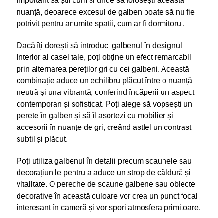
important să știi cum și unde să folosești această
nuanță, deoarece excesul de galben poate să nu fie
potrivit pentru anumite spații, cum ar fi dormitorul.
Dacă îți dorești să introduci galbenul în designul
interior al casei tale, poți obține un efect remarcabil
prin alternarea pereților gri cu cei galbeni. Această
combinație aduce un echilibru plăcut între o nuanță
neutră și una vibrantă, conferind încăperii un aspect
contemporan și sofisticat. Poți alege să vopsești un
perete în galben și să îl asortezi cu mobilier și
accesorii în nuanțe de gri, creând astfel un contrast
subtil și plăcut.
Poți utiliza galbenul în detalii precum scaunele sau
decorațiunile pentru a aduce un strop de căldură și
vitalitate. O pereche de scaune galbene sau obiecte
decorative în această culoare vor crea un punct focal
interesant în cameră și vor spori atmosfera primitoare.