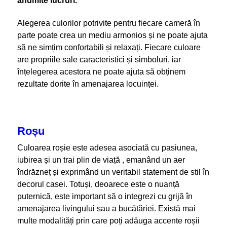
anumite lucruri.
Alegerea culorilor potrivite pentru fiecare cameră în
parte poate crea un mediu armonios și ne poate ajuta
să ne simțim confortabili și relaxați. Fiecare culoare
are propriile sale caracteristici și simboluri, iar
înțelegerea acestora ne poate ajuta să obținem
rezultate dorite în amenajarea locuinței.
Roșu
Culoarea roșie este adesea asociată cu pasiunea,
iubirea și un trai plin de viață , emanând un aer
îndrăzneț și exprimând un veritabil statement de stil în
decorul casei. Totuși, deoarece este o nuanță
puternică, este important să o integrezi cu grijă în
amenajarea livingului sau a bucătăriei. Există mai
multe modalități prin care poți adăuga accente roșii