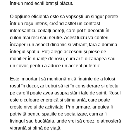
într-un mod echilibrat și plăcut.
O opțiune eficientă este să vopsești un singur perete
într-un roșu intens, creând astfel un contrast
interesant cu ceilalți pereți, care pot fi decorati în
culori mai reci sau neutre. Acest lucru va conferi
încăperii un aspect dinamic și vibrant, fără a domina
întregul spațiu. Poți alege accesorii și piese de
mobilier în nuanțe de roșu, cum ar fi o canapea sau
un covor, pentru a aduce un accent puternic.
Este important să menționăm că, înainte de a folosi
roșul în decor, ar trebui să iei în considerare și efectul
pe care îl poate avea asupra stării tale de spirit. Roșul
este o culoare energică și stimulantă, care poate
crește nivelul de activitate. Prin urmare, ar putea fi
potrivită pentru spațiile de socializare, cum ar fi
livingul sau bucătăria, unde vrei să creezi o atmosferă
vibrantă și plină de viață.