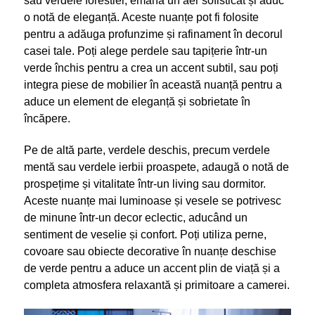
sau verdele forestier, emană un aer sofisticat și aduc
o notă de eleganță. Aceste nuanțe pot fi folosite
pentru a adăuga profunzime și rafinament în decorul
casei tale. Poți alege perdele sau tapițerie într-un
verde închis pentru a crea un accent subtil, sau poți
integra piese de mobilier în această nuanță pentru a
aduce un element de eleganță și sobrietate în
încăpere.
Pe de altă parte, verdele deschis, precum verdele
mentă sau verdele ierbii proaspete, adaugă o notă de
prospețime și vitalitate într-un living sau dormitor.
Aceste nuanțe mai luminoase și vesele se potrivesc
de minune într-un decor eclectic, aducând un
sentiment de veselie și confort. Poți utiliza perne,
covoare sau obiecte decorative în nuanțe deschise
de verde pentru a aduce un accent plin de viață și a
completa atmosfera relaxantă și primitoare a camerei.