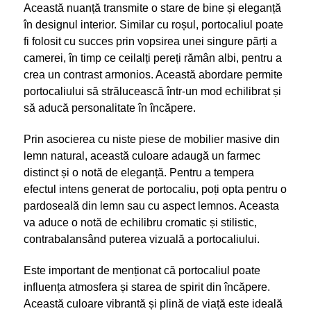
Această nuanță transmite o stare de bine și eleganță
în designul interior. Similar cu roșul, portocaliul poate
fi folosit cu succes prin vopsirea unei singure părți a
camerei, în timp ce ceilalți pereți rămân albi, pentru a
crea un contrast armonios. Această abordare permite
portocaliului să strălucească într-un mod echilibrat și
să aducă personalitate în încăpere.
Prin asocierea cu niste piese de mobilier masive din
lemn natural, această culoare adaugă un farmec
distinct și o notă de eleganță. Pentru a tempera
efectul intens generat de portocaliu, poți opta pentru o
pardoseală din lemn sau cu aspect lemnos. Aceasta
va aduce o notă de echilibru cromatic și stilistic,
contrabalansând puterea vizuală a portocaliului.
Este important de menționat că portocaliul poate
influența atmosfera și starea de spirit din încăpere.
Această culoare vibrantă și plină de viață este ideală