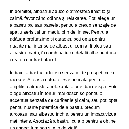
În dormitor, albastrul aduce o atmosferă liniștită și
calmă, favorizând odihna și relaxarea. Poți alege un
albastru pal sau pastelat pentru a crea o senzație de
spațiu aerisit și un mediu plin de liniște. Pentru a
adăuga profunzime și caracter, poți opta pentru
nuanțe mai intense de albastru, cum ar fi bleu sau
albastru marin, în combinație cu detalii albe pentru a
crea un contrast plăcut.
În baie, albastrul aduce o senzație de prospețime și
răcoare. Această culoare este potrivită pentru a
amplifica atmosfera relaxantă a unei băi de spa. Poți
alege albastru în tonuri mai deschise pentru a
accentua senzația de curățenie și calm, sau poți opta
pentru nuanțe puternice de albastru, precum
turcoazul sau albastru închis, pentru un impact vizual
mai intens. Asociază albastrul cu alb pentru a obține
un aspect luminos și plin de viață.