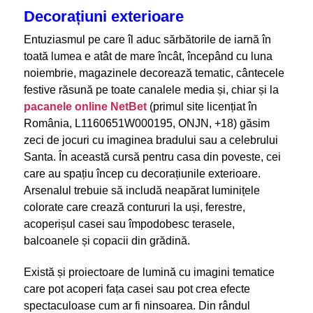
Decorațiuni exterioare
Entuziasmul pe care îl aduc sărbătorile de iarnă în
toată lumea e atât de mare încât, începând cu luna
noiembrie, magazinele decorează tematic, cântecele
festive răsună pe toate canalele media și, chiar și la
pacanele online NetBet
(primul site licențiat în
România, L1160651W000195, ONJN, +18) găsim
zeci de jocuri cu imaginea bradului sau a celebrului
Santa. În această cursă pentru casa din poveste, cei
care au spațiu încep cu decorațiunile exterioare.
Arsenalul trebuie să includă neapărat luminițele
colorate care crează contururi la uși, ferestre,
acoperișul casei sau împodobesc terasele,
balcoanele și copacii din grădină.
Există și proiectoare de lumină cu imagini tematice
care pot acoperi fața casei sau pot crea efecte
spectaculoase cum ar fi ninsoarea. Din rândul