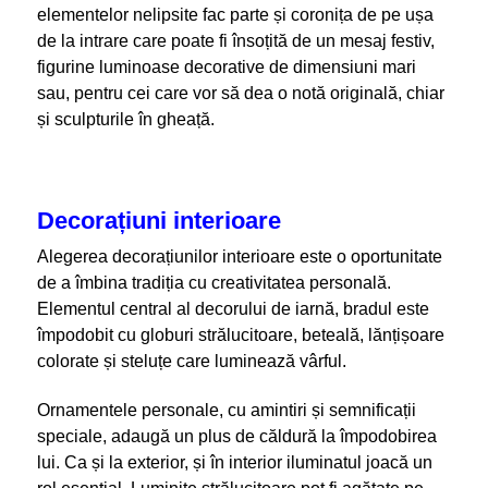
elementelor nelipsite fac parte și coronița de pe ușa
de la intrare care poate fi însoțită de un mesaj festiv,
figurine luminoase decorative de dimensiuni mari
sau, pentru cei care vor să dea o notă originală, chiar
și sculpturile în gheață.
Decorațiuni interioare
Alegerea decorațiunilor interioare este o oportunitate
de a îmbina tradiția cu
creativitatea personală.
Elementul central al decorului de iarnă, bradul este
împodobit cu globuri strălucitoare, beteală, lănțișoare
colorate și steluțe care luminează vârful.
Ornamentele personale, cu amintiri și semnificații
speciale, adaugă un plus de
căldură la împodobirea
lui. Ca și la exterior, și în interior iluminatul joacă un