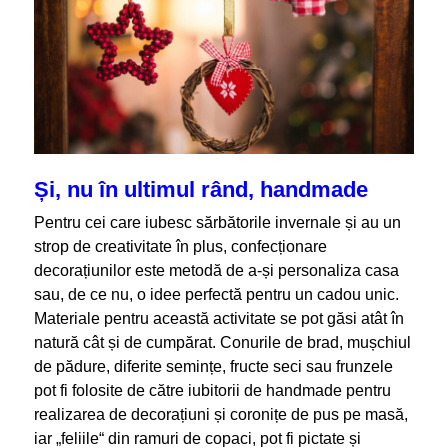
Și, nu în ultimul rând, handmade
Pentru cei care iubesc sărbătorile invernale și au un
strop de creativitate în plus, confecționare
decorațiunilor este metodă de a-și personaliza casa
sau, de ce nu, o
idee perfectă pentru un cadou unic.
Materiale pentru această activitate se pot găsi atât în
natură cât și de cumpărat. Conurile de brad, mușchiul
de pădure, diferite semințe, fructe seci sau frunzele
pot fi folosite de către iubitorii de handmade pentru
realizarea de decorațiuni și coronițe de pus pe masă,
iar „feliile“ din ramuri de copaci, pot fi pictate și