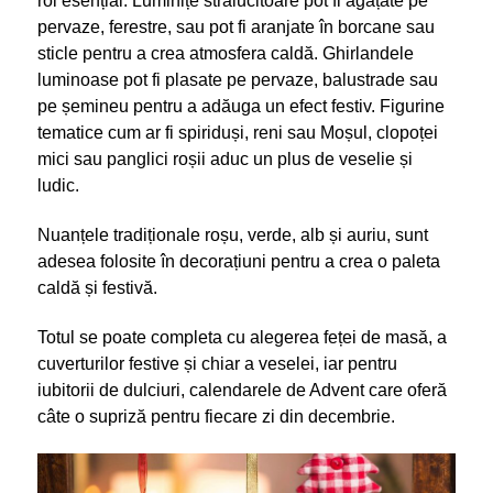
rol esențial. Luminițe strălucitoare pot fi agățate pe
pervaze, ferestre, sau pot fi aranjate în borcane sau
sticle pentru a crea atmosfera caldă. Ghirlandele
luminoase pot fi plasate pe pervaze, balustrade sau
pe șemineu pentru a adăuga un efect festiv. Figurine
tematice cum ar fi spiriduși, reni sau Moșul, clopoței
mici sau panglici roșii aduc un plus de veselie și
ludic.
Nuanțele tradiționale roșu, verde, alb și auriu, sunt
adesea folosite în decorațiuni pentru a crea o paleta
caldă și festivă.
Totul se poate completa cu alegerea feței de masă, a
cuverturilor festive și chiar a
veselei, iar pentru
iubitorii de dulciuri, calendarele de Advent care oferă
câte o
supriză pentru fiecare zi din decembrie.